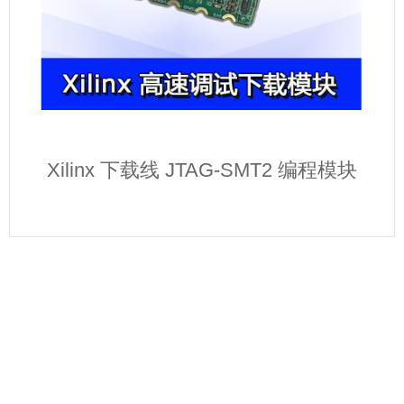
Xilinx 下载线 JTAG-SMT2 编程模块