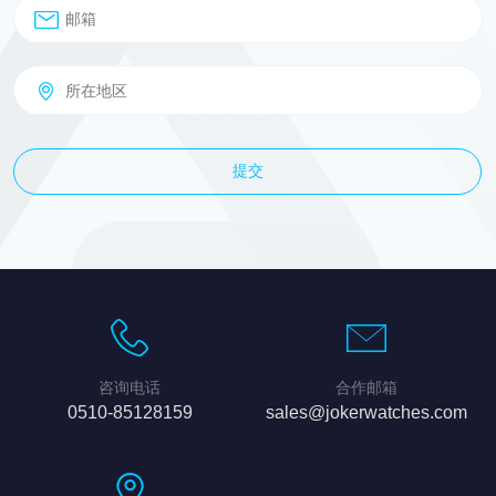
提交
咨询电话
合作邮箱
0510-85128159
sales@jokerwatches.com