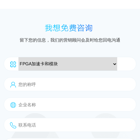
留下您的信息，我们的营销顾问会及时给您回电沟通