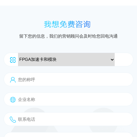
留下您的信息，我们的营销顾问会及时给您回电沟通